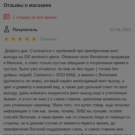
Отзывы о магазине
1 отзыва за всё время
Покупатель
22.04.2021
Отлично
Доброго дня. Столкнулся с проблемой при приобретении вент 
выхода на 150 зелёного цвета. Обзвонил всех Витебских продавцов 
и Минских, в ответ только пустые обещания и потраченное время в 
пустую. Было уже отчаялся, но мир не без чудес ( точнее без 
добрых людей). Связался с ООО БИШ, а именно с Виталием 
(должность не знаю), который нашёл необходимый вент выход, и 
цвет и диаметр и внешний вид, а также дал дельный совет по вент 
выходу, дабы избежать конденсата (вент выход ещё и утеплённые 
бывает, я этого не знал.) и самое главное, крепление возможно на 
уже уложенную черепицу. Мало того, что купил товар, ещё получил 
информацию о том как, зачем, почему. БИШ вы лучшие, особое 
спасибо Виталию, в наше время, как то отвыкли люди от помощи со 
стороны, но в данном случае от момента первого звонка, до 
приобретения Виталий поддерживал связь, и самое главное мои 