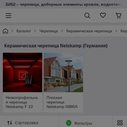
БИШ – черепица, доборные элементы кровли, водосточные
Каталог
Черепица
Керамическая черепица
Кер
Керамическая черепица Nelskamp (Германия)
Низкопрофильна
Плоская
я черепица
черепица
Nelskamp F 10
Nelskamp NIBRA
PRO (новинка)
G 10 PRO
Сортировка
0
Фильтры