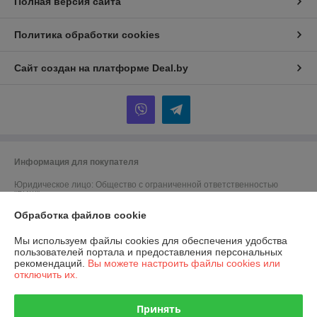
Полная версия сайта
Политика обработки cookies
Сайт создан на платформе Deal.by
Информация для покупателя
Юридическое лицо:
Общество с ограниченной ответственностью
"БИШ"
220056, г. Минск, ул. Стариновская, д.31, пом.13Н, ком.3
Обработка файлов cookie
Регистрационный номер ЕГР: 100186112
Мы используем файлы cookies для обеспечения удобства
УНП: 100186112
пользователей портала и предоставления персональных
рекомендаций.
Вы можете настроить файлы cookies или
Регистрационный орган: Администрация Первомайского района г.
отключить их.
Минска
Дата регистрации компании: 25.02.1992
Принять