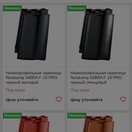
Новинка
Новинка
Низкопрофильная черепица
Низкопрофильная черепица
Nelskamp NIBRA F 10 PRO
Nelskamp NIBRA F 10 PRO
черный матовый
черный глянцевый
ангобированный
благородно-
Под заказ
Под заказ
ангобированный
Цену уточняйте
Цену уточняйте
Новинка
Новинка