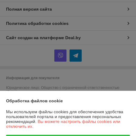
Полная версия сайта
Политика обработки cookies
Сайт создан на платформе Deal.by
Информация для покупателя
Юридическое лицо:
Общество с ограниченной ответственностью
"БИШ"
220056, г. Минск, ул. Стариновская, д.31, пом.13Н, ком.3
Обработка файлов cookie
Регистрационный номер ЕГР: 100186112
Мы используем файлы cookies для обеспечения удобства
УНП: 100186112
пользователей портала и предоставления персональных
рекомендаций.
Вы можете настроить файлы cookies или
Регистрационный орган: Администрация Первомайского района г.
отключить их.
Минска