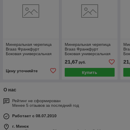
Минеральная черепица
Минеральная черепица
Ми
Braas Франкфурт
Braas Франкфурт
Br
Боковая универсальная
Боковая универсальная
Бок
(магма)
(серый)
(кр
21,67
21
руб.
Цену уточняйте
Купить
О нас
Рейтинг не сформирован
Менее 5 отзывов за последний год
Работает с 08.07.2010
г. Минск