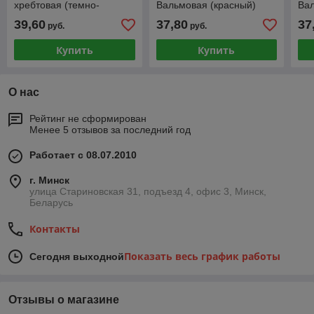
хребтовая (темно-
Вальмовая (красный)
Вал
коричневый)
39,60
37,80
37
руб.
руб.
Купить
Купить
О нас
Рейтинг не сформирован
Менее 5 отзывов за последний год
Работает с 08.07.2010
г. Минск
улица Стариновская 31, подъезд 4, офис 3, Минск,
Беларусь
Контакты
Показать весь график работы
Сегодня выходной
Отзывы о магазине