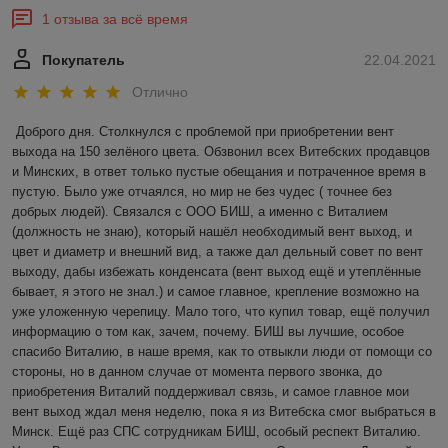
1 отзыва за всё время
Покупатель
22.04.2021
Отлично
Доброго дня. Столкнулся с проблемой при приобретении вент 
выхода на 150 зелёного цвета. Обзвонил всех Витебских продавцов 
и Минских, в ответ только пустые обещания и потраченное время в 
пустую. Было уже отчаялся, но мир не без чудес ( точнее без 
добрых людей). Связался с ООО БИШ, а именно с Виталием 
(должность не знаю), который нашёл необходимый вент выход, и 
цвет и диаметр и внешний вид, а также дал дельный совет по вент 
выходу, дабы избежать конденсата (вент выход ещё и утеплённые 
бывает, я этого не знал.) и самое главное, крепление возможно на 
уже уложенную черепицу. Мало того, что купил товар, ещё получил 
информацию о том как, зачем, почему. БИШ вы лучшие, особое 
спасибо Виталию, в наше время, как то отвыкли люди от помощи со 
стороны, но в данном случае от момента первого звонка, до 
приобретения Виталий поддерживал связь, и самое главное мои 
вент выход ждал меня неделю, пока я из Витебска смог выбраться в 
Минск. Ещё раз СПС сотрудникам БИШ, особый респект Виталию. 