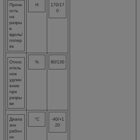
Прочн
Н
170/17
ость
0
на
разры
в
вдоль/
попер
ёк
Относ
%
80/130
итель
ное
удлин
ение
при
разры
ве
Диапа
°C
-40/+1
зон
20
рабоч
их