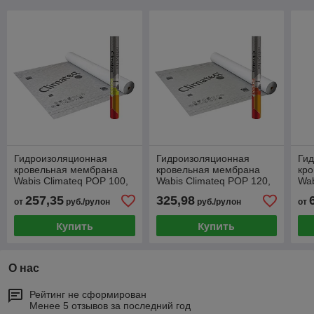
Гидроизоляционная
Гидроизоляционная
Ги
кровельная мембрана
кровельная мембрана
кр
Wabis Climateq POP 100,
Wabis Climateq POP 120,
Wab
75 м²
75 м²
FO
257,35
325,98
от
руб./рулон
руб./рулон
от
Купить
Купить
О нас
Рейтинг не сформирован
Менее 5 отзывов за последний год