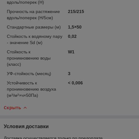
вдоль/поперек (Н)
Прочность на растяжение
215/215
вдоль/поперек (Н/5см)
Стандартные размеры (м)
1,5×50
Стойкость к водяному пару
0,02
- значение Sd (м)
Стойкость к
W1
проникновению воды
(класс)
УФ-стойкость (месяц)
3
Устойчивость к
< 0,006
проникновению воздуха
(м³/м²×ч×50Па)
Скрыть
Условия доставки
Доставка осуществляется только по предоплате.