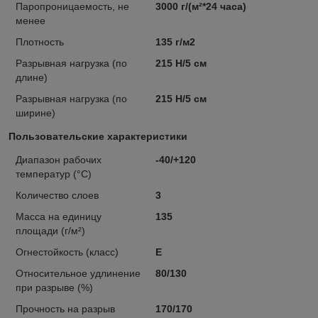
Паропроницаемость, не
3000 г/(м²*24 часа)
менее
Плотность
135 г/м2
Разрывная нагрузка (по
215 Н/5 см
длине)
Разрывная нагрузка (по
215 Н/5 см
ширине)
Пользовательские характеристики
Диапазон рабочих
-40/+120
температур (°C)
Количество слоев
3
Масса на единицу
135
площади (г/м²)
Огнестойкость (класс)
E
Относительное удлинение
80/130
при разрыве (%)
Прочность на разрыв
170/170