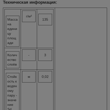
Техническая информация:
г/м²
Масса
135
на
едини
цу
площ
ади
Колич
-
3
ество
слоёв
Стойк
м
0,02
ость к
водян
ому
пару -
значе
ние
Sd