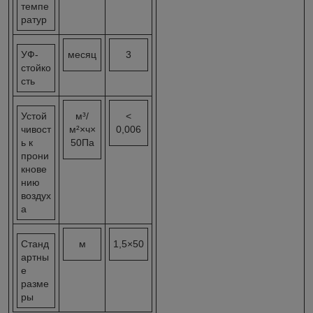
темпе
ратур
УФ-
месяц
3
стойко
сть
Устой
м³/
<
чивост
м²×ч×
0,006
ь к
50Па
прони
кнове
нию
воздух
а
Станд
м
1,5×50
артны
е
разме
ры