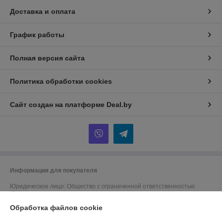
Доставка и оплата
График работы
Полная версия сайта
Политика обработки cookies
Сайт создан на платформе Deal.by
Информация для покупателя
Юридическое лицо:
Общество с ограниченной ответственностью
"БИШ"
220056, г. Минск, ул. Стариновская, д.31, пом.13Н, ком.3
Обработка файлов cookie
Регистрационный номер ЕГР: 100186112