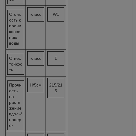
Стойк
класс
W1
ость к
прони
кнове
нию
воды
Огнес
класс
E
тойкос
ть
Прочн
Н/5см
215/21
ость
5
на
растя
жение
вдоль/
попер
ёк