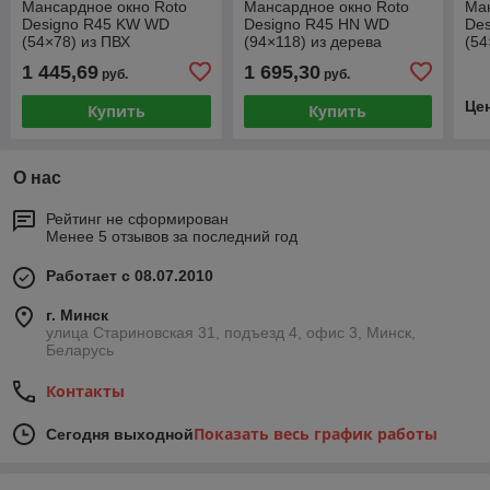
Мансардное окно Roto
Мансардное окно Roto
Ман
Designo R45 KW WD
Designo R45 HN WD
De
(54×78) из ПВХ
(94×118) из дерева
(54
центрально-поворотное с
центрально-поворотное с
цен
1 445,69
1 695,30
руб.
руб.
термоблоком
термоблоком
те
Це
Купить
Купить
О нас
Рейтинг не сформирован
Менее 5 отзывов за последний год
Работает с 08.07.2010
г. Минск
улица Стариновская 31, подъезд 4, офис 3, Минск,
Беларусь
Контакты
Показать весь график работы
Сегодня выходной