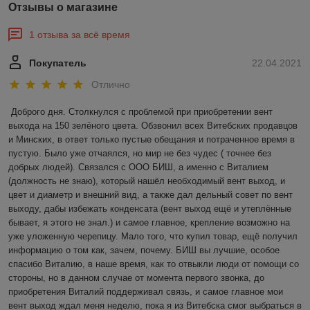
Отзывы о магазине
1 отзыва за всё время
Покупатель
22.04.2021
Отлично
Доброго дня. Столкнулся с проблемой при приобретении вент 
выхода на 150 зелёного цвета. Обзвонил всех Витебских продавцов 
и Минских, в ответ только пустые обещания и потраченное время в 
пустую. Было уже отчаялся, но мир не без чудес ( точнее без 
добрых людей). Связался с ООО БИШ, а именно с Виталием 
(должность не знаю), который нашёл необходимый вент выход, и 
цвет и диаметр и внешний вид, а также дал дельный совет по вент 
выходу, дабы избежать конденсата (вент выход ещё и утеплённые 
бывает, я этого не знал.) и самое главное, крепление возможно на 
уже уложенную черепицу. Мало того, что купил товар, ещё получил 
информацию о том как, зачем, почему. БИШ вы лучшие, особое 
спасибо Виталию, в наше время, как то отвыкли люди от помощи со 
стороны, но в данном случае от момента первого звонка, до 
приобретения Виталий поддерживал связь, и самое главное мои 
вент выход ждал меня неделю, пока я из Витебска смог выбраться в 