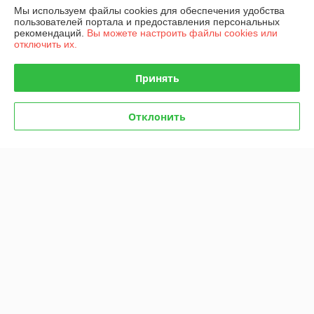
Мы используем файлы cookies для обеспечения удобства
пользователей портала и предоставления персональных
Полная версия сайта
рекомендаций.
Вы можете настроить файлы cookies или
отключить их.
Политика обработки cookies
Принять
Сайт создан на платформе Deal.by
Отклонить
Информация для покупателя
Юридическое лицо:
Общество с ограниченной ответственностью
"БИШ"
220056, г. Минск, ул. Стариновская, д.31, пом.13Н, ком.3
Регистрационный номер ЕГР: 100186112
УНП: 100186112
Регистрационный орган: Администрация Первомайского района г.
Минска