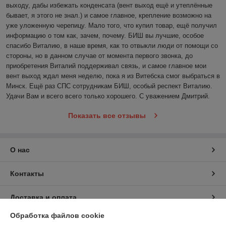
выходу, дабы избежать конденсата (вент выход ещё и утеплённые 
бывает, я этого не знал.) и самое главное, крепление возможно на 
уже уложенную черепицу. Мало того, что купил товар, ещё получил 
информацию о том как, зачем, почему. БИШ вы лучшие, особое 
спасибо Виталию, в наше время, как то отвыкли люди от помощи со 
стороны, но в данном случае от момента первого звонка, до 
приобретения Виталий поддерживал связь, и самое главное мои 
вент выход ждал меня неделю, пока я из Витебска смог выбраться в 
Минск. Ещё раз СПС сотрудникам БИШ, особый респект Виталию. 
Удачи Вам и всего всего только хорошего. С уважением Дмитрий. 
Показать все отзывы
О нас
Контакты
Доставка и оплата
Обработка файлов cookie
График работы