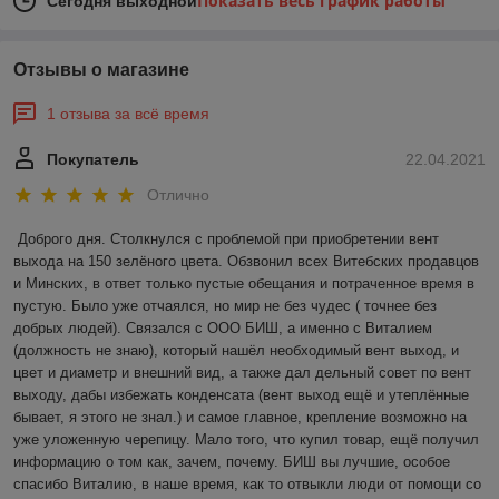
Показать весь график работы
Сегодня выходной
Отзывы о магазине
1 отзыва за всё время
Покупатель
22.04.2021
Отлично
Доброго дня. Столкнулся с проблемой при приобретении вент 
выхода на 150 зелёного цвета. Обзвонил всех Витебских продавцов 
и Минских, в ответ только пустые обещания и потраченное время в 
пустую. Было уже отчаялся, но мир не без чудес ( точнее без 
добрых людей). Связался с ООО БИШ, а именно с Виталием 
(должность не знаю), который нашёл необходимый вент выход, и 
цвет и диаметр и внешний вид, а также дал дельный совет по вент 
выходу, дабы избежать конденсата (вент выход ещё и утеплённые 
бывает, я этого не знал.) и самое главное, крепление возможно на 
уже уложенную черепицу. Мало того, что купил товар, ещё получил 
информацию о том как, зачем, почему. БИШ вы лучшие, особое 
спасибо Виталию, в наше время, как то отвыкли люди от помощи со 