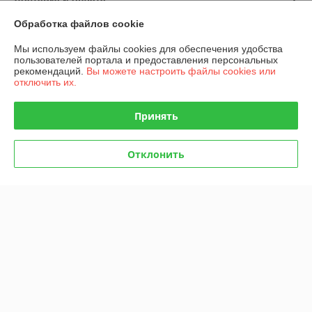
Обработка файлов cookie
График работы
Мы используем файлы cookies для обеспечения удобства
пользователей портала и предоставления персональных
Полная версия сайта
рекомендаций.
Вы можете настроить файлы cookies или
отключить их.
Политика обработки cookies
Принять
Сайт создан на платформе Deal.by
Отклонить
Информация для покупателя
Юридическое лицо:
Общество с ограниченной ответственностью
"БИШ"
220056, г. Минск, ул. Стариновская, д.31, пом.13Н, ком.3
Регистрационный номер ЕГР: 100186112
УНП: 100186112