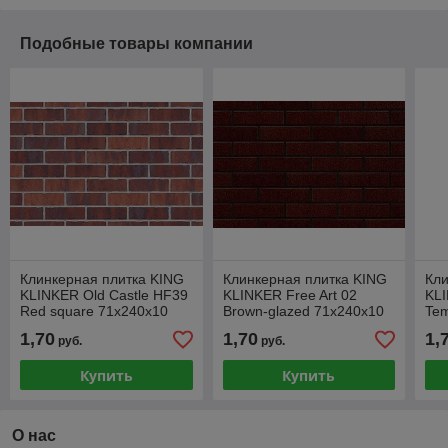
Подобные товары компании
Клинкерная плитка KING
Клинкерная плитка KING
Кли
KLINKER Old Castle HF39
KLINKER Free Art 02
KLI
Red square 71x240x10
Brown-glazed 71x240x10
Tem
71
1,70
1,70
1,
руб.
руб.
Купить
Купить
О нас