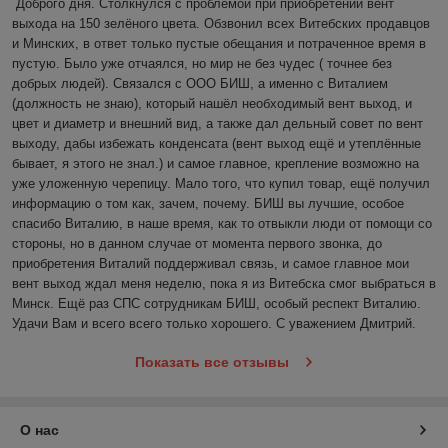
Доброго дня. Столкнулся с проблемой при приобретении вент 
выхода на 150 зелёного цвета. Обзвонил всех Витебских продавцов 
и Минских, в ответ только пустые обещания и потраченное время в 
пустую. Было уже отчаялся, но мир не без чудес ( точнее без 
добрых людей). Связался с ООО БИШ, а именно с Виталием 
(должность не знаю), который нашёл необходимый вент выход, и 
цвет и диаметр и внешний вид, а также дал дельный совет по вент 
выходу, дабы избежать конденсата (вент выход ещё и утеплённые 
бывает, я этого не знал.) и самое главное, крепление возможно на 
уже уложенную черепицу. Мало того, что купил товар, ещё получил 
информацию о том как, зачем, почему. БИШ вы лучшие, особое 
спасибо Виталию, в наше время, как то отвыкли люди от помощи со 
стороны, но в данном случае от момента первого звонка, до 
приобретения Виталий поддерживал связь, и самое главное мои 
вент выход ждал меня неделю, пока я из Витебска смог выбраться в 
Минск. Ещё раз СПС сотрудникам БИШ, особый респект Виталию. 
Удачи Вам и всего всего только хорошего. С уважением Дмитрий. 
Показать все отзывы
О нас