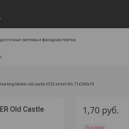
ь
одосточные системы и фасадная плитка
с
а king klinker old castle hf32 street life 71x240x10
1,70
руб.
R Old Castle
Под заказ