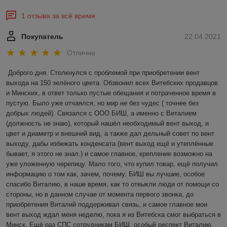
1 отзыва за всё время
Покупатель
22.04.2021
Отлично
Доброго дня. Столкнулся с проблемой при приобретении вент 
выхода на 150 зелёного цвета. Обзвонил всех Витебских продавцов 
и Минских, в ответ только пустые обещания и потраченное время в 
пустую. Было уже отчаялся, но мир не без чудес ( точнее без 
добрых людей). Связался с ООО БИШ, а именно с Виталием 
(должность не знаю), который нашёл необходимый вент выход, и 
цвет и диаметр и внешний вид, а также дал дельный совет по вент 
выходу, дабы избежать конденсата (вент выход ещё и утеплённые 
бывает, я этого не знал.) и самое главное, крепление возможно на 
уже уложенную черепицу. Мало того, что купил товар, ещё получил 
информацию о том как, зачем, почему. БИШ вы лучшие, особое 
спасибо Виталию, в наше время, как то отвыкли люди от помощи со 
стороны, но в данном случае от момента первого звонка, до 
приобретения Виталий поддерживал связь, и самое главное мои 
вент выход ждал меня неделю, пока я из Витебска смог выбраться в 
Минск. Ещё раз СПС сотрудникам БИШ, особый респект Виталию. 