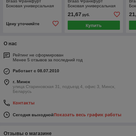
Braas Франкфурт
Braas Франкфурт
Br
Боковая универсальная
Боковая универсальная
Бок
(магма)
(серый)
(кр
21,67
21
руб.
Цену уточняйте
Купить
О нас
Рейтинг не сформирован
Менее 5 отзывов за последний год
Работает с 08.07.2010
г. Минск
улица Стариновская 31, подъезд 4, офис 3, Минск,
Беларусь
Контакты
Показать весь график работы
Сегодня выходной
Отзывы о магазине