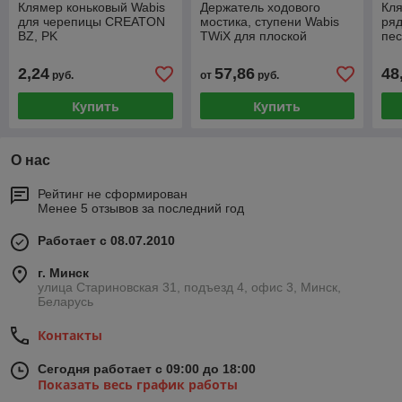
Клямер коньковый Wabis
Держатель ходового
Кля
для черепицы CREATON
мостика, ступени Wabis
ряд
BZ, PK
TWiX для плоской
пе
(бобровки) и цементно-
(З
песчаной черепицы
100
2,24
57,86
48
руб.
от
руб.
(Забудова)
Купить
Купить
О нас
Рейтинг не сформирован
Менее 5 отзывов за последний год
Работает с 08.07.2010
г. Минск
улица Стариновская 31, подъезд 4, офис 3, Минск,
Беларусь
Контакты
Сегодня работает с 09:00 до 18:00
Показать весь график работы