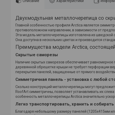
Описание
Характеристики
Информа
Двухмодульная металлочерепица со скрыт
Главной особенностью профиля Arctica является симметри
противоположном направлении, в зависимости от предпо
Эта модель металлочерепицы изготовлена из шведской ста
Она доступна в нескольких цветах и производится станда
Преимущества модели Arctica, состоящей
Скрытые саморезы
Наличие скрытых саморезов обеспечивает равномерное п
деревянной обрешетке крыши не требует перфорации ве
перекрытия панелей, защищенные от прямого воздейств
Симметричная панель - установка с любой с
Сколько конструкций металлочерепицы могут предложить
RoofArt симметричны, позволяет устанавливать их слева
особенность металлочерепицы Arctica значительно ускор
Легко транспортировать, хранить и собирать
Благодаря небольшому размеру панелей (1205x415мм или