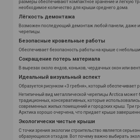
размеры обеспечивают компактное хранение и легкую тр
необходимое количество для крыши среднего дома.
Лёгкость демонтажа
Возможен последующий демонтаж любой панели, даже из 
черепицы.
Безопасные кровельные работы
Обеспечивает безопасность работы на крыше с небольши
Сокращение потерь материала
В вырезах около ендов, коньков, чердачных окон или вен
Идеальный визуальный аспект
Образуется рисунком «3 гребня», который обеспечивает 
Нетипичный вид металлической черепицы Arctica может б
традиционных, консервативных, которые использовались в
современных жилых помещений и городских крыш. Три гр
Арктика хорошо очерчена, что придает крыше завершенн
Экологически чистые крыши
С точки зрения экологии строительство является серьез
образующихся отходов. Вот почему важно выбирать эколо