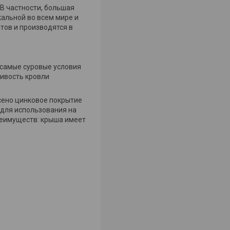
 В частности, большая
альной во всем мире и
тов и производятся в
 самые суровые условия
ивость кровли
есено цинковое покрытие
о для использования на
реимуществ: крыша имеет