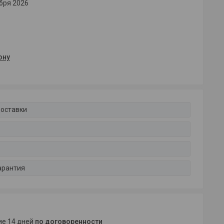
бря 2026
ону
доставки
арантия
ние 14 дней
по договоренности