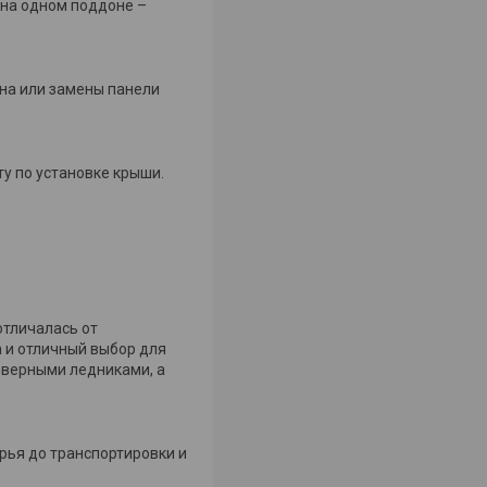
 на одном поддоне –
на или замены панели
у по установке крыши.
отличалась от
а и отличный выбор для
еверными ледниками, а
рья до транспортировки и