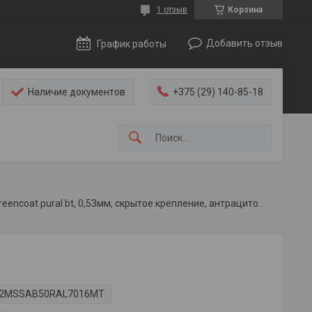
1 отзыв
Корзина
Добавить отзыв
График работы
Наличие документов
+375 (29) 140-85-18
Металлочерепица модульная roofart arctica, greencoat pural bt, 0,53мм, скрытое крепление, антрацитовый серый
2MSSAB50RAL7016MT