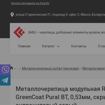
Начать продавать на Deal.by
улица Стариновская 31, подъезд 4, офис 3, Минск, Беларус
БИШ – черепица, доборные элементы кровли, в
Главная
Каталог
Контакты
О на
...
Металлочерепица roofart (молдова)
Металлочерепи
Металлочерепица модульная Ro
GreenCoat Pural BT, 0,53мм, ск