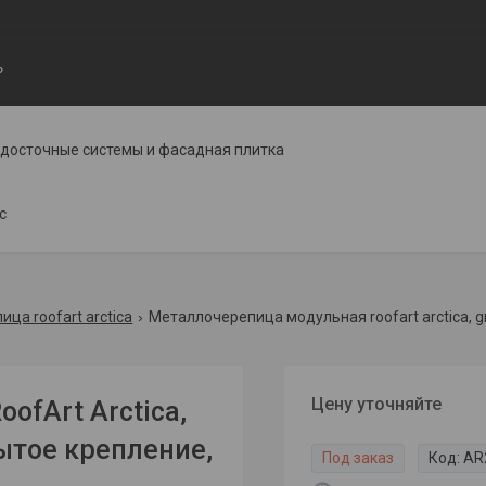
ь
одосточные системы и фасадная плитка
с
ца roofart arctica
Цену уточняйте
ofArt Arctica,
рытое крепление,
Под заказ
Код:
AR