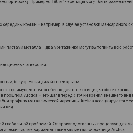
анспортировку. Примерно 180 м² черепицы могут быть размещены
середины крыши – например, в случае установки мансардного ок
ми листами металла – два монтажника могут выполнить всю работ
тиляционных отверстий.
ровный, безупречный дизайн всей крыши.
ыть преимуществом, особенно для тех, кто ищет, чтобы их крыша 
 прошлом. Arctica — это шаг вперед с точки зрения внешнего вид
ебня профиля металлической черепицы Arctica ассоциируются с с
ый вид.
ной глобальной проблемой. От производственных процессов для сы
гически чистые варианты, такие как металлочерепица Arctica.