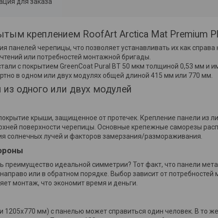
ция для заказа
ым креплением RoofArt Arctica Mat Premium P
я панелей черепицы, что позволяет устанавливать их как справа н
чтений или потребностей монтажной бригады.
ли с покрытием GreenCoat Pural BT 50 мкм толщиной 0,53 мм и им
ртно в одном или двух модулях общей длиной 415 мм или 770 мм.
 из одного или двух модулей
окрытие крыши, защищенное от протечек. Крепление панели из ли
рхней поверхности черепицы. Основные крепежные саморезы рас
ия солнечных лучей и факторов замерзания/размораживания.
тороны
 преимущество идеальной симметрии? Тот факт, что панели мета
 направо или в обратном порядке. Выбор зависит от потребностей
яет монтаж, что экономит время и деньги.
 1205x770 мм) с панелью может справиться один человек. В то ж