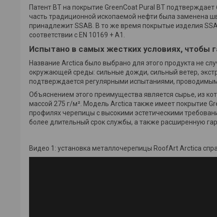
Патент BT на покрытие GreenCoat Pural BT подтверждает
часть традиционной ископаемой нефти была заменена шв
принадлежит SSAB. В то же время покрытые изделия SS
соответствии с EN 10169 + A1.
Испытано в самых жестких условиях, чтобы 
Название Arctica было выбрано для этого продукта не с
окружающей среды: сильные дожди, сильный ветер, экст
подтверждается регулярными испытаниями, проводимыми
Объяснением этого преимущества является сырье, из кот
массой 275 г/м². Модель Arctica также имеет покрытие Gr
профилях черепицы с высокими эстетическими требования
более длительный срок службы, а также расширенную гар
Видео 1: установка металлочерепицы RoofArt Arctica спр