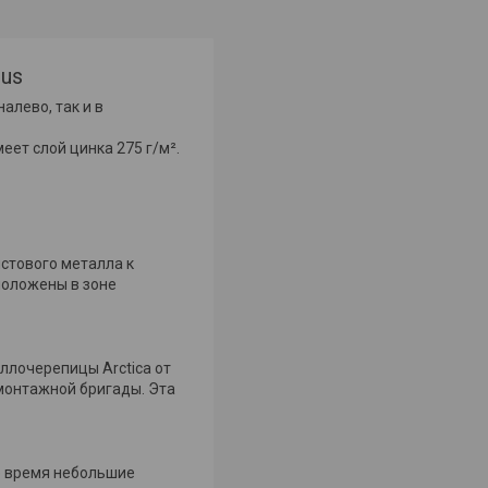
lus
алево, так и в
еет слой цинка 275 г/м².
стового металла к
положены в зоне
ллочерепицы Arctica от
 монтажной бригады. Эта
е время небольшие