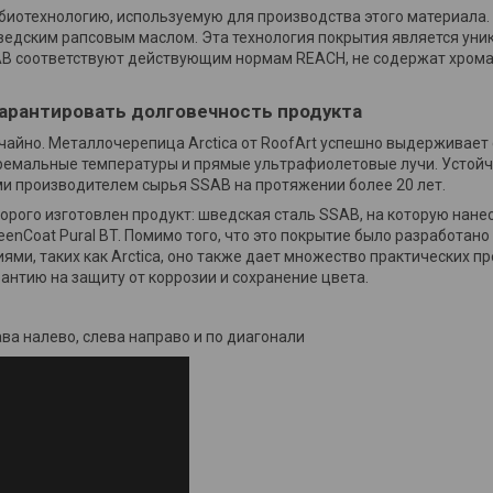
 биотехнологию, используемую для производства этого материала.
едским рапсовым маслом. Эта технология покрытия является уник
AB соответствуют действующим нормам REACH, не содержат хрома
гарантировать долговечность продукта
лучайно. Металлочерепица Arctica от RoofArt успешно выдерживает
ремальные температуры и прямые ультрафиолетовые лучи. Устойч
 производителем сырья SSAB на протяжении более 20 лет.
орого изготовлен продукт: шведская сталь SSAB, на которую нан
eenCoat Pural BT. Помимо того, что это покрытие было разработан
ми, таких как Arctica, оно также дает множество практических п
антию на защиту от коррозии и сохранение цвета.
ава налево, слева направо и по диагонали