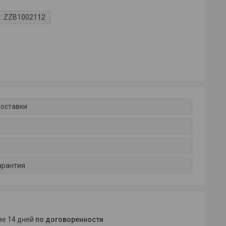
:
ZZB1002112
доставки
арантия
ние 14 дней
по договоренности