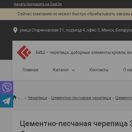
Начать продавать на Deal.by
Сейчас компания не может быстро обрабатывать заказы и
улица Стариновская 31, подъезд 4, офис 3, Минск, Беларус
БИШ – черепица, доборные элементы кровли, в
Главная
Каталог
Контакты
О на
...
Черепица
Цементно-песчаная черепица
Цементн
Цементно-песчаная черепица 