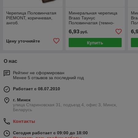
Черепица Половинчатая
Минеральная черепица
Ми
PIEMONT, коричневая,
Braas Таунус
Br
ангоб.
Половинчатая (темно-
Пол
коричневый)
6,93
6,
руб.
Цену уточняйте
Купить
О нас
Рейтинг не сформирован
Менее 5 отзывов за последний год
Работает с 08.07.2010
г. Минск
улица Стариновская 31, подъезд 4, офис 3, Минск,
Беларусь
Контакты
Сегодня работает с 09:00 до 18:00