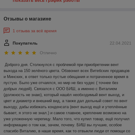
Показать весь график работы
Отзывы о магазине
1 отзыва за всё время
Покупатель
22.04.2021
Отлично
Доброго дня. Столкнулся с проблемой при приобретении вент 
выхода на 150 зелёного цвета. Обзвонил всех Витебских продавцов 
и Минских, в ответ только пустые обещания и потраченное время в 
пустую. Было уже отчаялся, но мир не без чудес ( точнее без 
добрых людей). Связался с ООО БИШ, а именно с Виталием 
(должность не знаю), который нашёл необходимый вент выход, и 
цвет и диаметр и внешний вид, а также дал дельный совет по вент 
выходу, дабы избежать конденсата (вент выход ещё и утеплённые 
бывает, я этого не знал.) и самое главное, крепление возможно на 
уже уложенную черепицу. Мало того, что купил товар, ещё получил 
информацию о том как, зачем, почему. БИШ вы лучшие, особое 
спасибо Виталию, в наше время, как то отвыкли люди от помощи со 