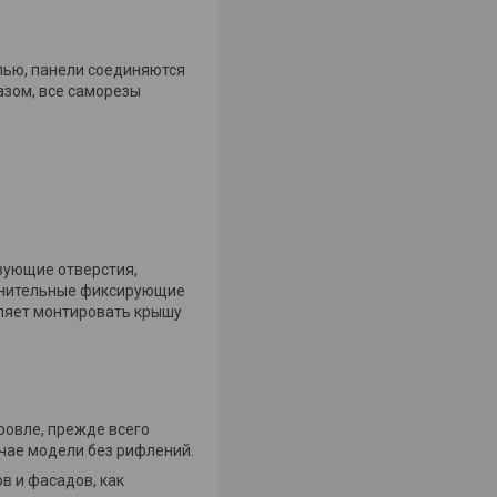
лью, панели соединяются
азом, все саморезы
вующие отверстия,
олнительные фиксирующие
оляет монтировать крышу
ровле, прежде всего
учае модели без рифлений.
в и фасадов, как