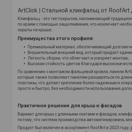
ArtClick | Стальной кликфальц от RoofAr
Кликфальц - это тип покрытия, напоминающий традицио
по краям с помощью защелкивания, что исключает необх
скрыты на крыше.
Преимущества этого профиля:
Премиальный материал, обеспечивающий долговечн
Внушительный внешний вид, который придаст здани
Легкость сборки, что облегчает и ускоряет монтаж;
Высокая стойкость цветов благодаря высококачест
По сравнению с монтажом фальцевой кровли, панели Art
которые также позволяют панелям расширяться по длин
пластины, что делает крепление более надежным и опер
просто и быстро, без необходимости использования доп
Практичное решение для крыш и фасадов
Вариант для крыш с длинными скатами и фасадов, кликф
потому, что система производства автоматизирована, мо
Продукт был включен в ассортимент RoofArt в 2023 году,