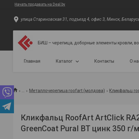
Начать продавать на Deal.by
улица Стариновская 31, подъезд 4, офис 3, Минск, Беларус
БИШ – черепица, доборные элементы кровли, в
Главная
Каталог
Контакты
О на
...
Металлочерепица roofart (молдова)
Кликфальц roof
Кликфальц RoofArt ArtClick RA
GreenCoat Pural BT цинк 350 г/