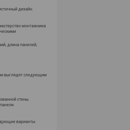
листичный дизайн.
мастерство монтажника
ическими
ий, длина панелей,
они выглядят следующим
ованной стены.
панели.
ледующие варианты: