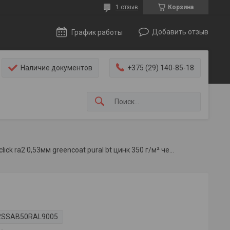
1 отзыв
Корзина
Добавить отзыв
График работы
Наличие документов
+375 (29) 140-85-18
Кликфальц roofart artclick ra2 0,53мм greencoat pural bt цинк 350 г/м² черный
2SSAB50RAL9005