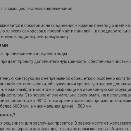
ия, с помощью системы защелкивания.
ижимается в боковой зоне соединения к нижней панели до щелчка
ю плоских саморезов в правой части панелей – в предварительно
етичную и водонепроницаемую зону.
ями
от проникновения дождевой воды.
 придает проекту дополнительную ценность, обеспечивая чистый и
янную конструкцию с непрерывной обрешеткой, особенно если по
панелей/фотовольтаики, обслуживания кровли, установки дополни
ничен, можно выбрать монтаж кликфальца на деревянную конструк
рофнастилом. Это позволит значительно сэкономить на использов
й уклон монтажа: 90° С точки зрения размеров производства, ма
более 6000 мм, а минимальная длина – 500 мм.
фальц?
тся решением для различных проектов. В зависимости от желаемог
проектов (крыши или фасады), так и для промышленных объектов.