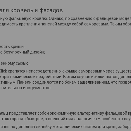
t для кровель и фасадов
нную фальцевую кровлю. Однако, по сравнению с фальцевой моде
одимость крепления панелей между собой саморезами. Таким обр
ость крыши;
ю безупречный дизайн;
венному сырью.
Click крепятся непосредственно к крыше саморезами через сущест
е при термическом воздействии. В этом случае исключаются доп
ативным. Панели соединяются по бокам защелкиванием, что позв
олнительных инструментов.
альц представляет собой экономичную альтернативу фальцевой к
нтаж гораздо быстрее, а внешний вид аналогичен – особенно в сл
 успешно дополнив линейку металлических систем для крыш, заборо