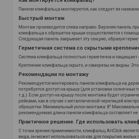
Как монтируется кликфальц?
Панели кликфальца монтируются, как следует из назван
Быстрый монтаж
Монтаж производится слева направо. Верхняя панель пр
кликфальца к обрешетке крыши осуществляется с помощь
Следующая панель закрывает эту секцию, образуя герм
Герметичная система со скрытыми креплени
Система кликфальца полностью герметична и защищает 
Крепление кликфальца скрыто, и саморезы не видны. Это
Рекомендации по монтажу
Рекомендуется монтировать панели кликфальца на дерев
потребуется доступ на крышу (для установки солнечных 
т.д.). Если доступ на крышу после монтажа будет огра
рейками, как в случае с металлической черепицей или п
обрешетки. Минимальный уклон монтажа: 8° Максимальны
рекомендуемая длина панели кликфальца составляет не 
Практичное решение. Где использовать клик
С точки зрения применимости, кликфальц ArtClick являе
вида, он может использоваться как для покрытия жилых 