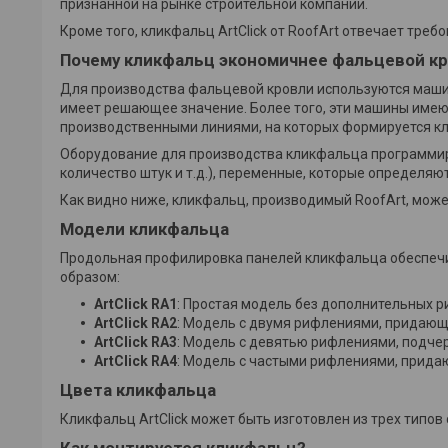
признанной на рынке строительной компании.
Кроме того, кликфальц ArtClick от RoofArt отвечает тре
Почему кликфальц экономичнее фальцевой к
Для производства фальцевой кровли используются маши
имеет решающее значение. Более того, эти машины име
производственными линиями, на которых формируется к
Оборудование для производства кликфальца программиру
количество штук и т.д.), переменные, которые определя
Как видно ниже, кликфальц, производимый RoofArt, може
Модели кликфальца
Продольная профилировка панелей кликфальца обеспечи
образом:
ArtClick RA1
: Простая модель без дополнительных р
ArtClick RA2
: Модель с двумя рифлениями, придаю
ArtClick RA3
: Модель с девятью рифлениями, подче
ArtClick RA4
: Модель с частыми рифлениями, прида
Цвета кликфальца
Кликфальц ArtClick может быть изготовлен из трех типов