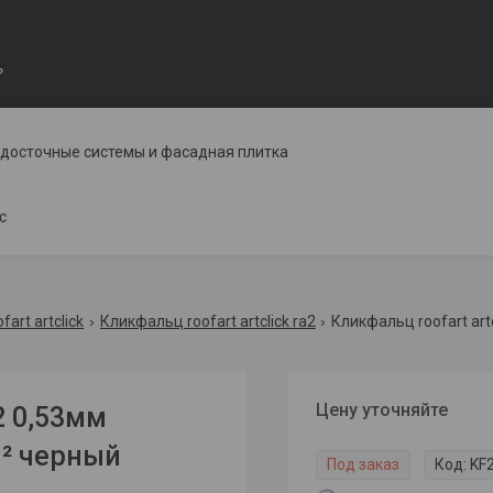
ь
одосточные системы и фасадная плитка
с
art artclick
Кликфальц roofart artclick ra2
Цену уточняйте
2 0,53мм
м² черный
Под заказ
Код:
KF