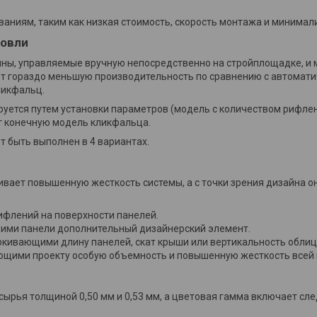
бованиям, таким как низкая стоимость, скорость монтажа и минима
ровли
ны, управляемые вручную непосредственно на стройплощадке, и 
ют гораздо меньшую производительность по сравнению с автомат
ликфальц.
ется путем установки параметров (модель с количеством рифлен
ют конечную модель кликфальца.
т быть выполнен в 4 вариантах.
вает повышенную жесткость системы, а с точки зрения дизайна 
ифлений на поверхности панелей.
щими панели дополнительный дизайнерский элемент.
ркивающими длину панелей, скат крыши или вертикальность облиц
ющими проекту особую объемность и повышенную жесткость всей 
 сырья толщиной 0,50 мм и 0,53 мм, а цветовая гамма включает с