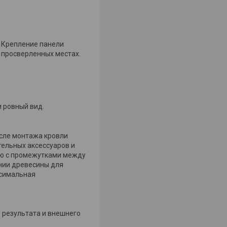
. Крепление панели
 просверленных местах.
 ровный вид.
сле монтажа кровли
тельных аксессуаров и
цию с промежутками между
ании древесины для
ксимальная
о результата и внешнего