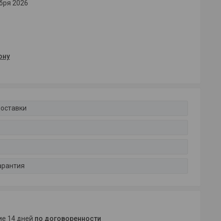
бря 2026
ону
доставки
арантия
ние 14 дней
по договоренности