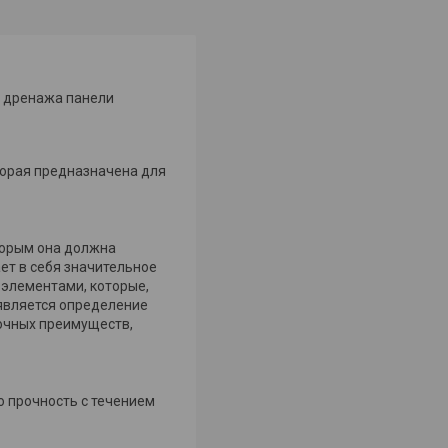
я дренажа панели
торая предназначена для
торым она должна
ет в себя значительное
 элементами, которые,
 является определение
рочных преимуществ,
ю прочность с течением