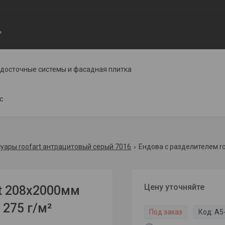
ь
одосточные системы и фасадная плитка
с
уары roofart антрацитовый серый 7016
Цену уточняйте
t 208x2000мм
 275 г/м²
Под заказ
Код:
A5