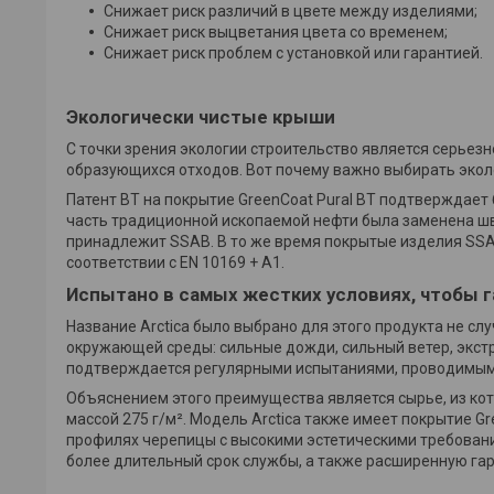
Снижает риск различий в цвете между изделиями;
Снижает риск выцветания цвета со временем;
Снижает риск проблем с установкой или гарантией.
Экологически чистые крыши
С точки зрения экологии строительство является серьез
образующихся отходов. Вот почему важно выбирать эколо
Патент BT на покрытие GreenCoat Pural BT подтверждает
часть традиционной ископаемой нефти была заменена шв
принадлежит SSAB. В то же время покрытые изделия SS
соответствии с EN 10169 + A1.
Испытано в самых жестких условиях, чтобы 
Название Arctica было выбрано для этого продукта не с
окружающей среды: сильные дожди, сильный ветер, экст
подтверждается регулярными испытаниями, проводимыми
Объяснением этого преимущества является сырье, из кот
массой 275 г/м². Модель Arctica также имеет покрытие Gr
профилях черепицы с высокими эстетическими требования
более длительный срок службы, а также расширенную гар