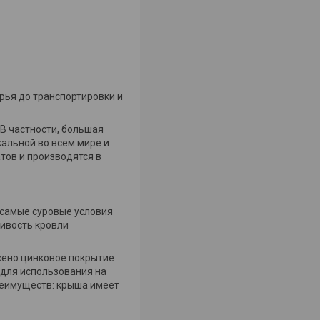
рья до транспортировки и
 В частности, большая
альной во всем мире и
тов и производятся в
 самые суровые условия
ивость кровли
есено цинковое покрытие
о для использования на
реимуществ: крыша имеет