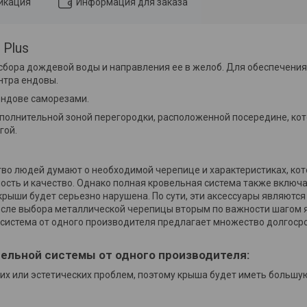
икация
Информация для заказа
 Plus
 сбора дождевой воды и направления ее в желоб. Для обеспечени
нтра ендовы.
ендове саморезами.
полнительной зоной перегородки, расположенной посередине, ко
гой.
тво людей думают о необходимой черепице и характеристиках, ко
сть и качество. Однако полная кровельная система также включа
крыши будет серьезно нарушена. По сути, эти аксессуары являются
 после выбора металлической черепицы вторым по важности шагом
я система от одного производителя предлагает множество долгос
ельной системы от одного производителя:
их или эстетических проблем, поэтому крыша будет иметь большу