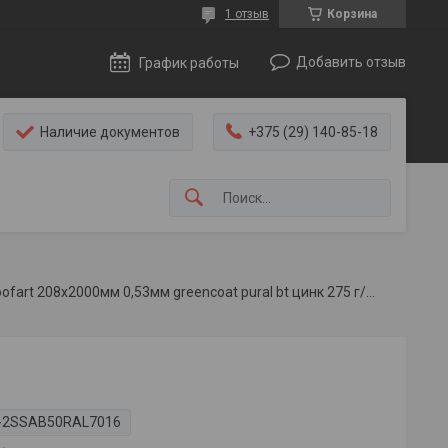
1 отзыв
Корзина
Добавить отзыв
График работы
Наличие документов
+375 (29) 140-85-18
Ендова с разделителем roofart 208x2000мм 0,53мм greencoat pural bt цинк 275 г/м² антрацитовый серый
-2SSAB50RAL7016