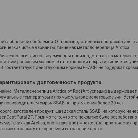
ной глобальной проблемой. От производственных процессов для сы
гически чистые варианты, такие как металлочерепица Arctica.
 биотехнологию, используемую для производства этого материала.
едским рапсовым маслом. Эта технология покрытия является уник
AB соответствуют действующим нормам REACH, не содержат хрома
гарантировать долговечность продукта
лучайно. Металлочерепица Arctica от RoofArt успешно выдерживает
ремальные температуры и прямые ультрафиолетовые лучи. Устойч
 производителем сырья SSAB на протяжении более 20 лет.
орого изготовлен продукт: шведская сталь SSAB, на которую нан
eenCoat Pural BT. Помимо того, что это покрытие было разработан
ми, таких как Arctica, оно также дает множество практических п
антию на защиту от коррозии и сохранение цвета.