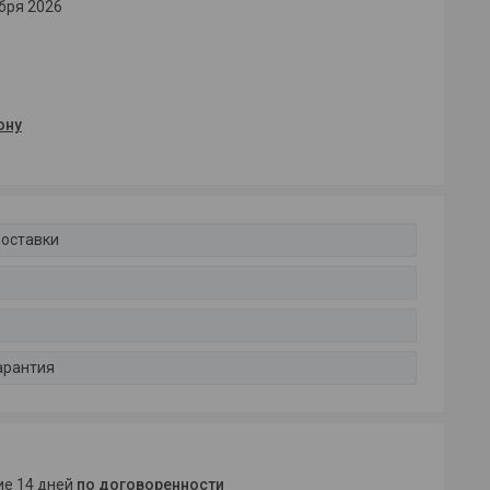
бря 2026
ону
доставки
арантия
ние 14 дней
по договоренности