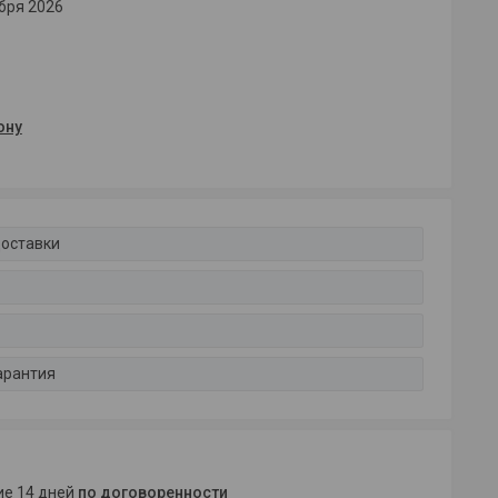
бря 2026
ону
доставки
арантия
ние 14 дней
по договоренности