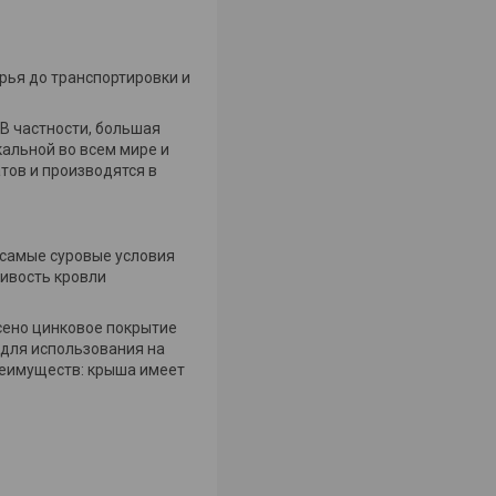
рья до транспортировки и
 В частности, большая
альной во всем мире и
тов и производятся в
 самые суровые условия
ивость кровли
есено цинковое покрытие
о для использования на
реимуществ: крыша имеет