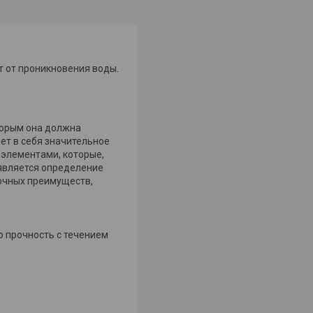
т от проникновения воды.
торым она должна
ет в себя значительное
 элементами, которые,
 является определение
рочных преимуществ,
ю прочность с течением