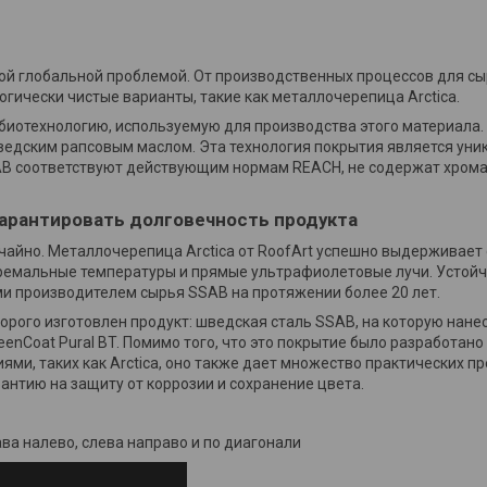
ной глобальной проблемой. От производственных процессов для сы
гически чистые варианты, такие как металлочерепица Arctica.
 биотехнологию, используемую для производства этого материала.
едским рапсовым маслом. Эта технология покрытия является уник
AB соответствуют действующим нормам REACH, не содержат хрома
гарантировать долговечность продукта
лучайно. Металлочерепица Arctica от RoofArt успешно выдерживает
ремальные температуры и прямые ультрафиолетовые лучи. Устойч
 производителем сырья SSAB на протяжении более 20 лет.
орого изготовлен продукт: шведская сталь SSAB, на которую нан
eenCoat Pural BT. Помимо того, что это покрытие было разработан
ми, таких как Arctica, оно также дает множество практических п
антию на защиту от коррозии и сохранение цвета.
ава налево, слева направо и по диагонали