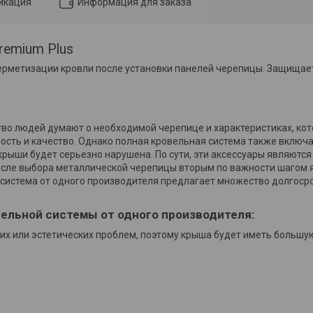
икация
Информация для заказа
remium Plus
герметизации кровли после установки панелей черепицы. Защищае
тво людей думают о необходимой черепице и характеристиках, ко
сть и качество. Однако полная кровельная система также включа
крыши будет серьезно нарушена. По сути, эти аксессуары являются
 после выбора металлической черепицы вторым по важности шагом
я система от одного производителя предлагает множество долгос
ельной системы от одного производителя:
их или эстетических проблем, поэтому крыша будет иметь большу