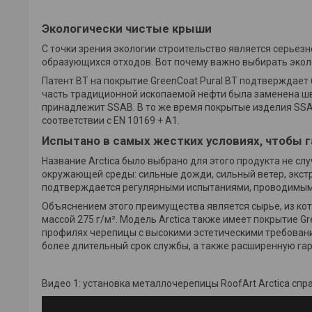
Экологически чистые крыши
С точки зрения экологии строительство является серьез
образующихся отходов. Вот почему важно выбирать эколо
Патент BT на покрытие GreenCoat Pural BT подтверждает
часть традиционной ископаемой нефти была заменена шв
принадлежит SSAB. В то же время покрытые изделия SS
соответствии с EN 10169 + A1.
Испытано в самых жестких условиях, чтобы 
Название Arctica было выбрано для этого продукта не с
окружающей среды: сильные дожди, сильный ветер, экст
подтверждается регулярными испытаниями, проводимыми
Объяснением этого преимущества является сырье, из кот
массой 275 г/м². Модель Arctica также имеет покрытие Gr
профилях черепицы с высокими эстетическими требования
более длительный срок службы, а также расширенную гар
Видео 1: установка металлочерепицы RoofArt Arctica спр