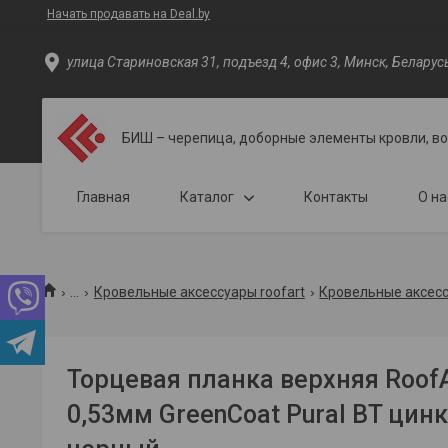
Начать продавать на Deal.by
улица Стариновская 31, подъезд 4, офис 3, Минск, Беларус
БИШ – черепица, доборные элементы кровли, в
Главная
Каталог
Контакты
О на
...
Кровельные аксессуары roofart
Кровельные аксесс
Торцевая планка верхняя Roof
0,53мм GreenCoat Pural BT цинк