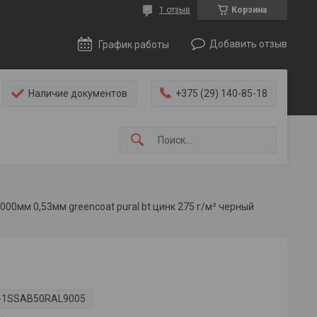
1 отзыв
Корзина
Добавить отзыв
График работы
Наличие документов
+375 (29) 140-85-18
000мм 0,53мм greencoat pural bt цинк 275 г/м² черный
-1SSAB50RAL9005