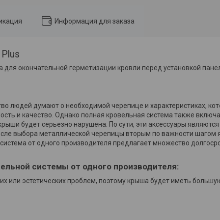
икация
Информация для заказа
 Plus
а для окончательной герметизации кровли перед установкой пане
тво людей думают о необходимой черепице и характеристиках, ко
сть и качество. Однако полная кровельная система также включа
крыши будет серьезно нарушена. По сути, эти аксессуары являются
 после выбора металлической черепицы вторым по важности шагом
я система от одного производителя предлагает множество долгос
ельной системы от одного производителя:
их или эстетических проблем, поэтому крыша будет иметь большу