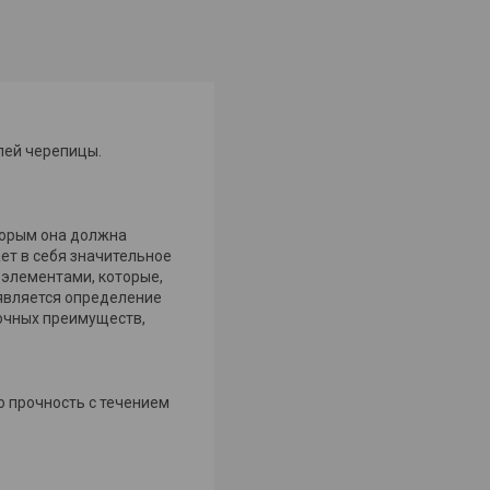
лей черепицы.
торым она должна
ет в себя значительное
 элементами, которые,
 является определение
рочных преимуществ,
ю прочность с течением