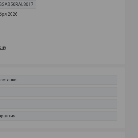
SSAB50RAL8017
бря 2026
ону
доставки
арантия