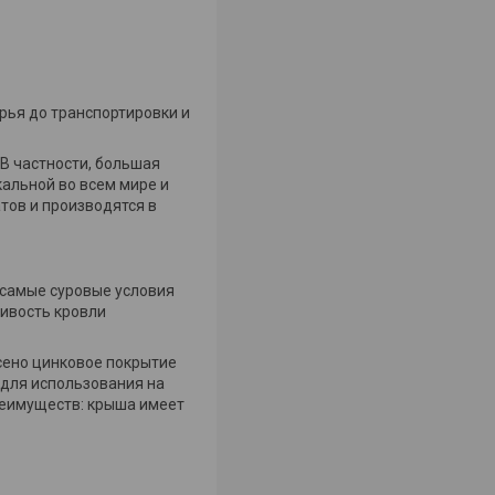
рья до транспортировки и
 В частности, большая
альной во всем мире и
тов и производятся в
 самые суровые условия
ивость кровли
есено цинковое покрытие
о для использования на
реимуществ: крыша имеет