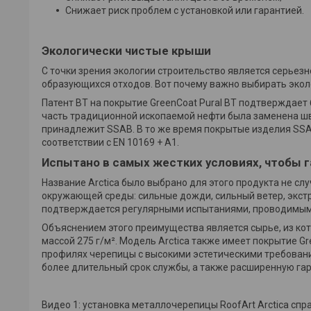
Снижает риск проблем с установкой или гарантией.
Экологически чистые крыши
С точки зрения экологии строительство является серьез
образующихся отходов. Вот почему важно выбирать эколо
Патент BT на покрытие GreenCoat Pural BT подтверждает
часть традиционной ископаемой нефти была заменена шв
принадлежит SSAB. В то же время покрытые изделия SS
соответствии с EN 10169 + A1.
Испытано в самых жестких условиях, чтобы 
Название Arctica было выбрано для этого продукта не с
окружающей среды: сильные дожди, сильный ветер, экст
подтверждается регулярными испытаниями, проводимыми
Объяснением этого преимущества является сырье, из кот
массой 275 г/м². Модель Arctica также имеет покрытие Gr
профилях черепицы с высокими эстетическими требования
более длительный срок службы, а также расширенную гар
Видео 1: установка металлочерепицы RoofArt Arctica спр