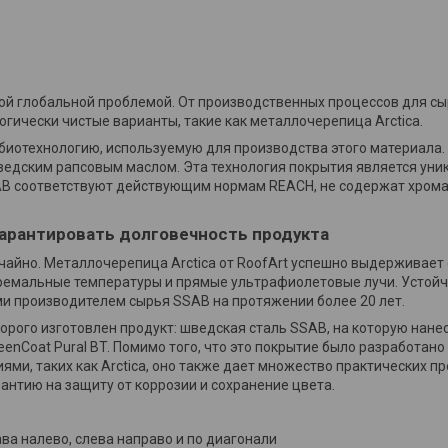
ной глобальной проблемой. От производственных процессов для сы
гически чистые варианты, такие как металлочерепица Arctica.
 биотехнологию, используемую для производства этого материала.
едским рапсовым маслом. Эта технология покрытия является уник
AB соответствуют действующим нормам REACH, не содержат хрома
гарантировать долговечность продукта
лучайно. Металлочерепица Arctica от RoofArt успешно выдерживает
ремальные температуры и прямые ультрафиолетовые лучи. Устойч
 производителем сырья SSAB на протяжении более 20 лет.
орого изготовлен продукт: шведская сталь SSAB, на которую нан
eenCoat Pural BT. Помимо того, что это покрытие было разработан
ми, таких как Arctica, оно также дает множество практических п
антию на защиту от коррозии и сохранение цвета.
ава налево, слева направо и по диагонали