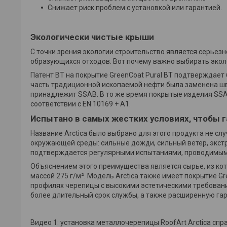
Снижает риск проблем с установкой или гарантией.
Экологически чистые крыши
С точки зрения экологии строительство является серьез
образующихся отходов. Вот почему важно выбирать эколо
Патент BT на покрытие GreenCoat Pural BT подтверждает
часть традиционной ископаемой нефти была заменена шв
принадлежит SSAB. В то же время покрытые изделия SS
соответствии с EN 10169 + A1.
Испытано в самых жестких условиях, чтобы 
Название Arctica было выбрано для этого продукта не с
окружающей среды: сильные дожди, сильный ветер, экст
подтверждается регулярными испытаниями, проводимыми
Объяснением этого преимущества является сырье, из кот
массой 275 г/м². Модель Arctica также имеет покрытие Gr
профилях черепицы с высокими эстетическими требования
более длительный срок службы, а также расширенную гар
Видео 1: установка металлочерепицы RoofArt Arctica спр