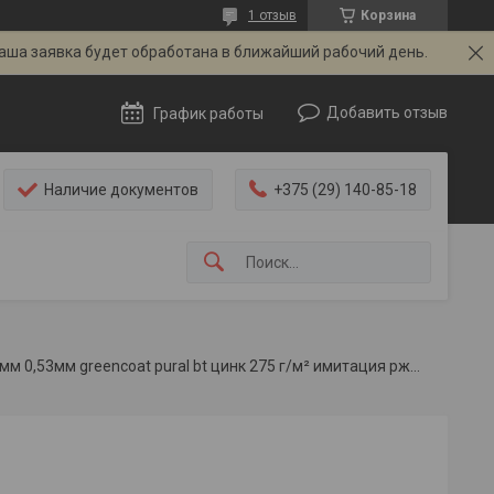
1 отзыв
Корзина
Ваша заявка будет обработана в ближайший рабочий день.
Добавить отзыв
График работы
Наличие документов
+375 (29) 140-85-18
Планка снегозадержателя roofart 250/208x2000мм 0,53мм greencoat pural bt цинк 275 г/м² имитация ржавчины