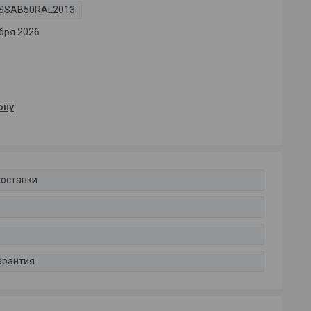
SSAB50RAL2013
бря 2026
ону
доставки
арантия