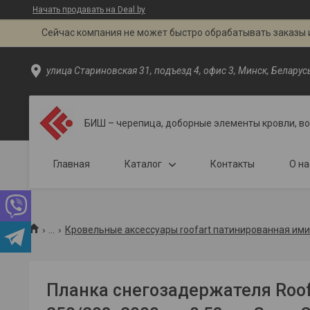
Начать продавать на Deal.by
Сейчас компания не может быстро обрабатывать заказы и
улица Стариновская 31, подъезд 4, офис 3, Минск, Беларус
БИШ – черепица, доборные элементы кровли, в
Главная
Каталог
Контакты
О на
...
Кровельные аксессуары roofart патинированная им
Планка снегозадержателя Roo