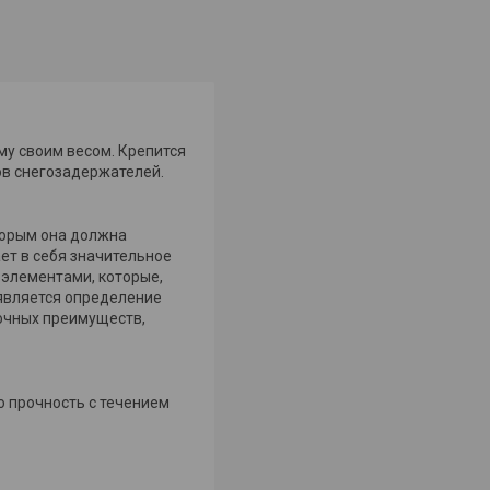
у своим весом. Крепится
ов снегозадержателей.
торым она должна
ет в себя значительное
 элементами, которые,
 является определение
рочных преимуществ,
ю прочность с течением