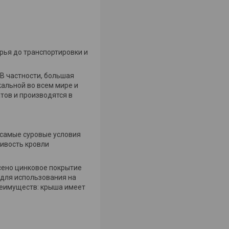
рья до транспортировки и
 В частности, большая
альной во всем мире и
тов и производятся в
 самые суровые условия
ивость кровли
есено цинковое покрытие
о для использования на
реимуществ: крыша имеет