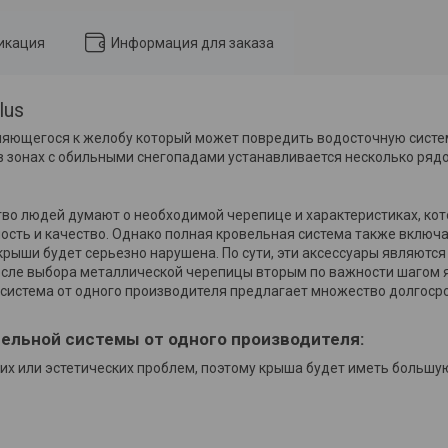
икация
Информация для заказа
lus
яющегося к желобу который может повредить водосточную систем
в зонах с обильными снегопадами устанавливается несколько ряд
тво людей думают о необходимой черепице и характеристиках, ко
сть и качество. Однако полная кровельная система также включа
крыши будет серьезно нарушена. По сути, эти аксессуары являются
 после выбора металлической черепицы вторым по важности шагом
я система от одного производителя предлагает множество долгос
ельной системы от одного производителя:
их или эстетических проблем, поэтому крыша будет иметь большу