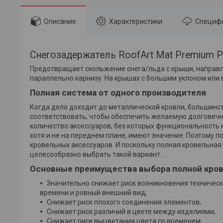
Описание
Характеристики
Специф
Снегозадержатель RoofArt Mat Premium P
Предотвращает скольжение снега/льда с крыши, направл
параллельно карнизу. На крышах с большим уклоном или 
Полная система от одного производителя
Когда дело доходит до металлической кровли, большинс
соответствовать, чтобы обеспечить желаемую долговечно
количество аксессуаров, без которых функциональность 
хотя и не на переднем плане, имеют значение. Поэтому
кровельных аксессуаров. И поскольку полная кровельна
целесообразно выбрать такой вариант.
Основные преимущества выбора полной кров
Значительно снижает риск возникновения техническ
времени и ровный внешний вид;
Снижает риск плохого соединения элементов;
Снижает риск различий в цвете между изделиями;
Снижает риск выцветания цвета со временем;