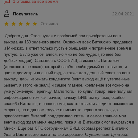
1 отзыва за всё время
Покупатель
22.04.2021
Отлично
Доброго дня. Столкнулся с проблемой при приобретении вент 
выхода на 150 зелёного цвета. Обзвонил всех Витебских продавцов 
и Минских, в ответ только пустые обещания и потраченное время в 
пустую. Было уже отчаялся, но мир не без чудес ( точнее без 
добрых людей). Связался с ООО БИШ, а именно с Виталием 
(должность не знаю), который нашёл необходимый вент выход, и 
цвет и диаметр и внешний вид, а также дал дельный совет по вент 
выходу, дабы избежать конденсата (вент выход ещё и утеплённые 
бывает, я этого не знал.) и самое главное, крепление возможно на 
уже уложенную черепицу. Мало того, что купил товар, ещё получил 
информацию о том как, зачем, почему. БИШ вы лучшие, особое 
спасибо Виталию, в наше время, как то отвыкли люди от помощи со 
стороны, но в данном случае от момента первого звонка, до 
приобретения Виталий поддерживал связь, и самое главное мои 
вент выход ждал меня неделю, пока я из Витебска смог выбраться в 
Минск. Ещё раз СПС сотрудникам БИШ, особый респект Виталию. 
Удачи Вам и всего всего только хорошего. С уважением Дмитрий. 