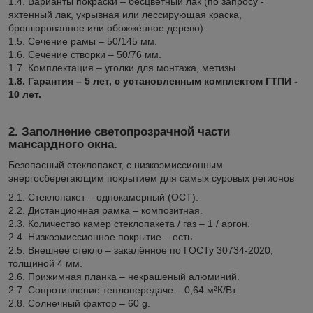
1.4. Варианты покраски – бесцветный лак (по запросу -
яхтенный лак, укрывная или лессирующая краска,
брошюрованное или обожжённое дерево).
1.5. Сечение рамы – 50/145 мм.
1.6. Сечение створки – 50/76 мм.
1.7. Комплектация – уголки для монтажа, метизы.
1.8. Гарантия – 5 лет, с установленным комплектом ГТПИ -
10 лет.
2. Заполнение светопрозрачной части
мансардного окна.
Безопасный стеклопакет, с низкоэмиссионным
энергосберегающим покрытием для самых суровых регионов
2.1. Стеклопакет – однокамерный (ОСТ).
2.2. Дистанционная рамка – композитная.
2.3. Количество камер стеклопакета / газ – 1 / аргон.
2.4. Низкоэмиссионное покрытие – есть.
2.5. Внешнее стекло – закалённое по ГОСТу 30734-2020,
толщиной 4 мм.
2.6. Прижимная планка – некрашеный алюминий.
2.7. Сопротивление теплопередаче – 0,64 м²К/Вт.
2.8. Солнечный фактор – 60 g.