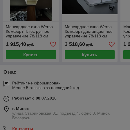
Мансардное окно Werso
Мансардное окно Werso
Ма
Комфорт Плюс ручное
Комфорт дистанционное
Ко
управление 78/118 см
управление 78/118 см
упр
двухкамерный
однокамерный
од
1 915,40
3 518,60
1 
руб.
руб.
стеклопакет с триплексом
стеклопакет с триплексом
сте
Купить
Купить
О нас
Рейтинг не сформирован
Менее 5 отзывов за последний год
Работает с 08.07.2010
г. Минск
улица Стариновская 31, подъезд 4, офис 3, Минск,
Беларусь
Контакты