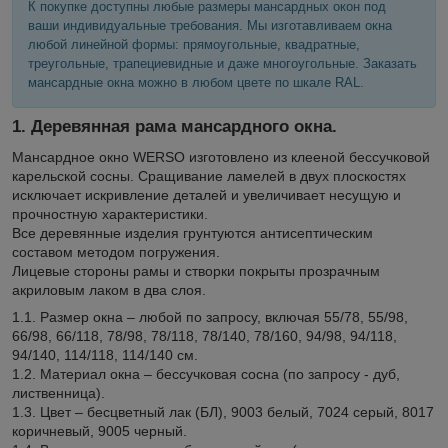
К покупке доступны любые размеры мансардных окон под
ваши индивидуальные требования. Мы изготавливаем окна
любой линейной формы: прямоугольные, квадратные,
треугольные, трапециевидные и даже многоугольные. Заказать
мансардные окна можно в любом цвете по шкале RAL.
1. Деревянная рама мансардного окна.
Мансардное окно WERSO изготовлено из клееной бессучковой
карельской сосны. Сращивание ламелей в двух плоскостях
исключает искривление деталей и увеличивает несущую и
прочностную характеристики.
Все деревянные изделия грунтуются антисептическим
составом методом погружения.
Лицевые стороны рамы и створки покрыты прозрачным
акриловым лаком в два слоя.
1.1. Размер окна – любой по запросу, включая 55/78, 55/98,
66/98, 66/118, 78/98, 78/118, 78/140, 78/160, 94/98, 94/118,
94/140, 114/118, 114/140 см.
1.2. Материал окна – бессучковая сосна (по запросу - дуб,
лиственница).
1.3. Цвет – бесцветный лак (БЛ), 9003 белый, 7024 серый, 8017
коричневый, 9005 черный.