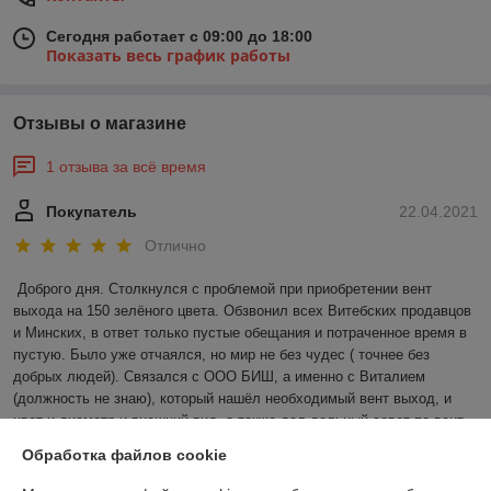
Сегодня работает с 09:00 до 18:00
Показать весь график работы
Отзывы о магазине
1 отзыва за всё время
Покупатель
22.04.2021
Отлично
Доброго дня. Столкнулся с проблемой при приобретении вент 
выхода на 150 зелёного цвета. Обзвонил всех Витебских продавцов 
и Минских, в ответ только пустые обещания и потраченное время в 
пустую. Было уже отчаялся, но мир не без чудес ( точнее без 
добрых людей). Связался с ООО БИШ, а именно с Виталием 
(должность не знаю), который нашёл необходимый вент выход, и 
цвет и диаметр и внешний вид, а также дал дельный совет по вент 
выходу, дабы избежать конденсата (вент выход ещё и утеплённые 
Обработка файлов cookie
бывает, я этого не знал.) и самое главное, крепление возможно на 
уже уложенную черепицу. Мало того, что купил товар, ещё получил 