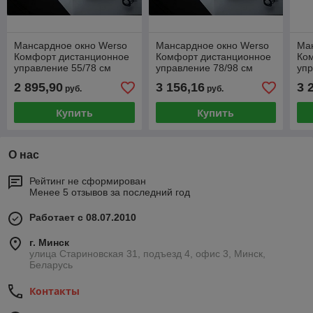
Мансардное окно Werso
Мансардное окно Werso
Ма
Комфорт дистанционное
Комфорт дистанционное
Ко
управление 55/78 см
управление 78/98 см
упр
однокамерный
однокамерный
од
2 895,90
3 156,16
3 
руб.
руб.
стеклопакет
стеклопакет
сте
Купить
Купить
О нас
Рейтинг не сформирован
Менее 5 отзывов за последний год
Работает с 08.07.2010
г. Минск
улица Стариновская 31, подъезд 4, офис 3, Минск,
Беларусь
Контакты