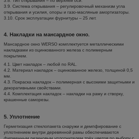
3.8. Тип открывания – по верхней оси.
3.9. Система открывания – регулировочный механизм угла
открывания и усилия, опоры и газо-масляные амортизаторы.
3.10. Срок эксплуатации фурнитуры – 25 лет.
4. Накладки на мансардное окно.
Мансардное окно WERSO комплектуется металлическими
накладками из оцинкованного железа с полимерным
покрытием.
4.1. Цвет накладок – любой по RAL.
4.2. Материал накладок – оцинкованное железо, толщиной 0,5
мм.
4.3. Покраска накладок – полимерная с высокими защитными и
декоративными свойствами.
4.4. Комплектация накладок – накладки на раму и створку,
крашенные саморезы.
5. Уплотнение
Герметизация стеклопакета снаружи и демпфирование с
уплотнением внутри деревянной рамы обеспечиваются
фирменным резиновым уплотнителем трёх цветов по выбору с