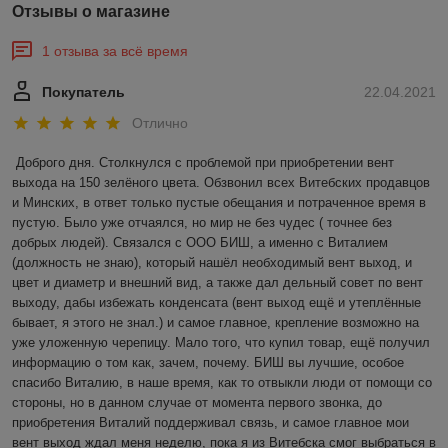
Отзывы о магазине
1 отзыва за всё время
Покупатель
22.04.2021
Отлично
Доброго дня. Столкнулся с проблемой при приобретении вент 
выхода на 150 зелёного цвета. Обзвонил всех Витебских продавцов 
и Минских, в ответ только пустые обещания и потраченное время в 
пустую. Было уже отчаялся, но мир не без чудес ( точнее без 
добрых людей). Связался с ООО БИШ, а именно с Виталием 
(должность не знаю), который нашёл необходимый вент выход, и 
цвет и диаметр и внешний вид, а также дал дельный совет по вент 
выходу, дабы избежать конденсата (вент выход ещё и утеплённые 
бывает, я этого не знал.) и самое главное, крепление возможно на 
уже уложенную черепицу. Мало того, что купил товар, ещё получил 
информацию о том как, зачем, почему. БИШ вы лучшие, особое 
спасибо Виталию, в наше время, как то отвыкли люди от помощи со 
стороны, но в данном случае от момента первого звонка, до 
приобретения Виталий поддерживал связь, и самое главное мои 
вент выход ждал меня неделю, пока я из Витебска смог выбраться в 