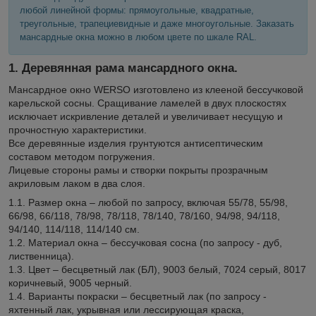
любой линейной формы: прямоугольные, квадратные,
треугольные, трапециевидные и даже многоугольные. Заказать
мансардные окна можно в любом цвете по шкале RAL.
1. Деревянная рама мансардного окна.
Мансардное окно WERSO изготовлено из клееной бессучковой
карельской сосны. Сращивание ламелей в двух плоскостях
исключает искривление деталей и увеличивает несущую и
прочностную характеристики.
Все деревянные изделия грунтуются антисептическим
составом методом погружения.
Лицевые стороны рамы и створки покрыты прозрачным
акриловым лаком в два слоя.
1.1. Размер окна – любой по запросу, включая 55/78, 55/98,
66/98, 66/118, 78/98, 78/118, 78/140, 78/160, 94/98, 94/118,
94/140, 114/118, 114/140 см.
1.2. Материал окна – бессучковая сосна (по запросу - дуб,
лиственница).
1.3. Цвет – бесцветный лак (БЛ), 9003 белый, 7024 серый, 8017
коричневый, 9005 черный.
1.4. Варианты покраски – бесцветный лак (по запросу -
яхтенный лак, укрывная или лессирующая краска,