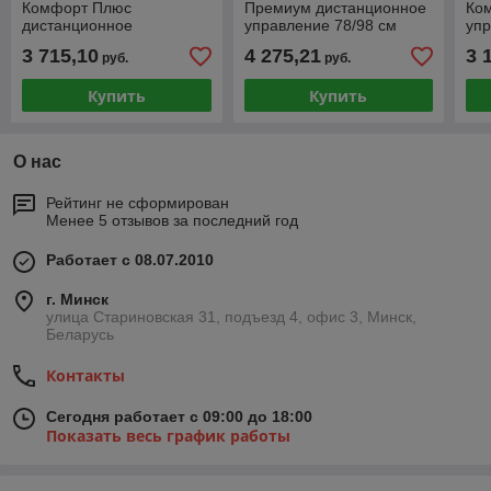
Комфорт Плюс
Премиум дистанционное
Ко
дистанционное
управление 78/98 см
упр
управление 78/98 см
однокамерный
од
3 715,10
4 275,21
3 
руб.
руб.
двухкамерный
стеклопакет с триплексом
сте
стеклопакет с триплексом
Купить
Купить
О нас
Рейтинг не сформирован
Менее 5 отзывов за последний год
Работает с 08.07.2010
г. Минск
улица Стариновская 31, подъезд 4, офис 3, Минск,
Беларусь
Контакты
Сегодня работает с 09:00 до 18:00
Показать весь график работы