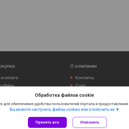
окупки
О компании
 и оплата
Контакты
и обмен
О нас
Обработка файлов cookie
s для обеспечения удобства пользователей портала и предоставления
Вы можете настроить файлы cookies или отключить их.
Принять все
Отклонить
Сайт создан на платформе Deal.by
Политика обработки файлов cookies