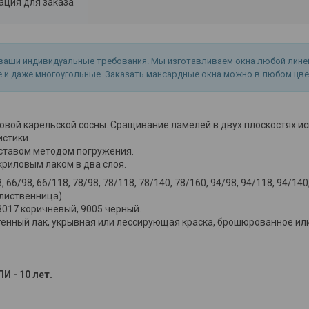
ция для заказа
ваши индивидуальные требования. Мы изготавливаем окна любой лин
 и даже многоугольные. Заказать мансардные окна можно в любом цве
овой карельской сосны. Сращивание ламелей в двух плоскостях и
истики.
ставом методом погружения.
риловым лаком в два слоя.
 66/98, 66/118, 78/98, 78/118, 78/140, 78/160, 94/98, 94/118, 94/140
 лиственница).
 8017 коричневый, 9005 черный.
яхтенный лак, укрывная или лессирующая краска, брошюрованное и
И - 10 лет.