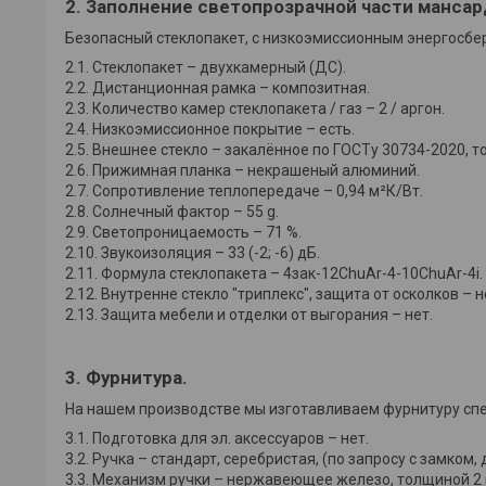
2. Заполнение светопрозрачной части мансар
Безопасный стеклопакет, с низкоэмиссионным энергосб
2.1. Стеклопакет – двухкамерный (ДС).
2.2. Дистанционная рамка – композитная.
2.3. Количество камер стеклопакета / газ – 2 / аргон.
2.4. Низкоэмиссионное покрытие – есть.
2.5. Внешнее стекло – закалённое по ГОСТу 30734-2020, т
2.6. Прижимная планка – некрашеный алюминий.
2.7. Сопротивление теплопередаче – 0,94 м²К/Вт.
2.8. Солнечный фактор – 55 g.
2.9. Светопроницаемость – 71 %.
2.10. Звукоизоляция – 33 (-2; -6) дБ.
2.11. Формула стеклопакета – 4зак-12ChuAr-4-10ChuAr-4i.
2.12. Внутренне стекло "триплекс", защита от осколков – н
2.13. Защита мебели и отделки от выгорания – нет.
3. Фурнитура.
На нашем производстве мы изготавливаем фурнитуру спе
3.1. Подготовка для эл. аксессуаров – нет.
3.2. Ручка – стандарт, серебристая, (по запросу с замком, 
3.3. Механизм ручки – нержавеющее железо, толщиной 2 