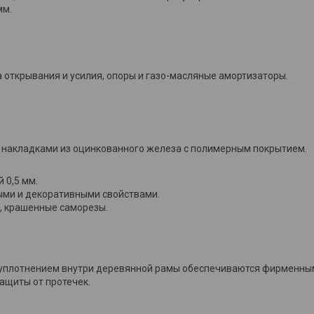
мм.
а открывания и усилия, опоры и газо-масляные амортизаторы.
накладками из оцинкованного железа с полимерным покрытием.
 0,5 мм.
ными и декоративными свойствами.
у, крашенные саморезы.
с уплотнением внутри деревянной рамы обеспечиваются фирменн
ащиты от протечек.