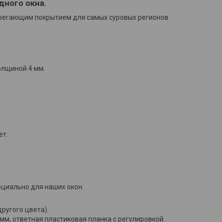
дного окна.
ерегающим покрытием для самых суровых регионов
олщиной 4 мм.
ет.
циально для наших окон.
другого цвета).
мм, ответная пластиковая планка с регулировкой.