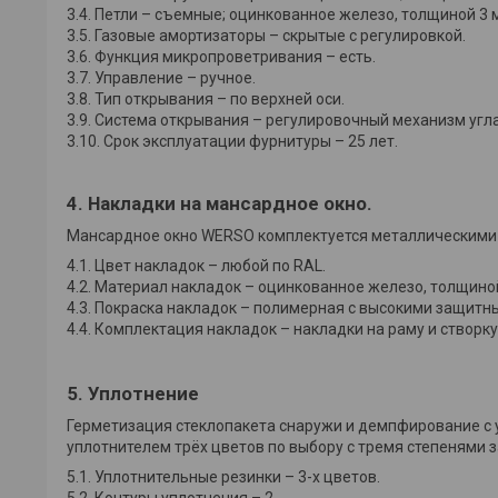
3.4. Петли – съемные; оцинкованное железо, толщиной 3 
3.5. Газовые амортизаторы – скрытые с регулировкой.
3.6. Функция микропроветривания – есть.
3.7. Управление – ручное.
3.8. Тип открывания – по верхней оси.
3.9. Система открывания – регулировочный механизм угл
3.10. Срок эксплуатации фурнитуры – 25 лет.
4. Накладки на мансардное окно.
Мансардное окно WERSO комплектуется металлическими 
4.1. Цвет накладок – любой по RAL.
4.2. Материал накладок – оцинкованное железо, толщиной
4.3. Покраска накладок – полимерная с высокими защит
4.4. Комплектация накладок – накладки на раму и створк
5. Уплотнение
Герметизация стеклопакета снаружи и демпфирование 
уплотнителем трёх цветов по выбору с тремя степенями з
5.1. Уплотнительные резинки – 3-х цветов.
5.2. Контуры уплотнения – 2.