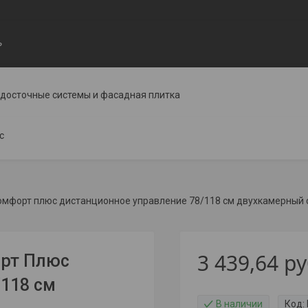
ь
одосточные системы и фасадная плитка
с
омфорт плюс дистанционное управление 78/118 см двухкамерный 
3 439,64
ру
орт Плюс
118 см
В наличии
Код: