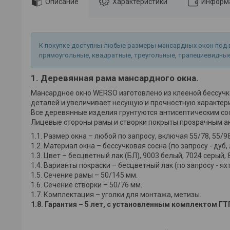
Описание
Характеристики
Информа
К покупке доступны любые размеры мансардных окон под 
прямоугольные, квадратные, треугольные, трапециевидные
1. Деревянная рама мансардного окна.
Мансардное окно WERSO изготовлено из клееной бессучк
деталей и увеличивает несущую и прочностную характер
Все деревянные изделия грунтуются антисептическим со
Лицевые стороны рамы и створки покрыты прозрачным ак
1.1. Размер окна – любой по запросу, включая 55/78, 55/98,
1.2. Материал окна – бессучковая сосна (по запросу - дуб,
1.3. Цвет – бесцветный лак (БЛ), 9003 белый, 7024 серый,
1.4. Варианты покраски – бесцветный лак (по запросу - 
1.5. Сечение рамы – 50/145 мм.
1.6. Сечение створки – 50/76 мм.
1.7. Комплектация – уголки для монтажа, метизы.
1.8. Гарантия – 5 лет, с установленным комплектом ГТП