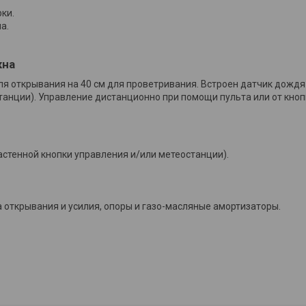
ки.
а.
кна
я открывания на 40 см для проветривания. Встроен датчик дождя
анции). Управление дистанционно при помощи пульта или от кноп
астенной кнопки управления и/или метеостанции).
а открывания и усилия, опоры и газо-масляные амортизаторы.