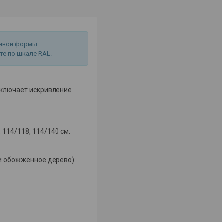
ейной формы:
те по шкале RAL.
сключает искривление
, 114/118, 114/140 см.
ли обожжённое дерево).